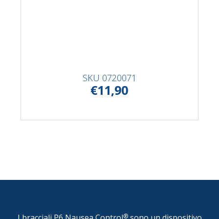
SKU
0720071
€11,90
I bracciali P6 Nausea Control
®
sono un dispositivo