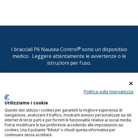
I bracciali P6 Nausea Control
®
sono un dispositivo
medico
. Leggere attentamente le avvertenze o le
istruzioni per l’uso.
© P6 Nausea Control
®
Politica sulla riservatezza
DISTRIBUITO IN ITALIA DA CONSULTEAM s.r.l. Via
Pasquale Paoli, 1 - 22100 COMO - Tel.
Utilizziamo i cookie
031.525522/525510 - Fax 031.525484 - E-mail:
Questo sito utilizza i cookies per garantirti la migliore esperienza di
info@consulteamsas.com
navigazione, analizzare il traffico, mostrarti annunci personalizzati sui siti
internet di terze parti e per fornirti le funzionalità relative ai social media.
Reg. Imp. di Como - Cod. Fisc. e P. IVA 01063510406 Capitale Sociale
Potrai modificare le tue preferenze accedendo alle impostazioni sui
€.50.000 i.v.
cookies. Usa il pulsante “Rifiuta” o chiudi questa informativa per
continuare senza accettare.
Copyright © 2022 www.p6nauseacontrol.com Tutti i diritti riservati.