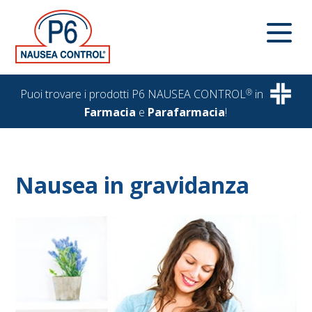
Puoi trovare i prodotti P6 NAUSEA CONTROL
®
in
Farmacia
e
Parafarmacia
!
Nausea in gravidanza