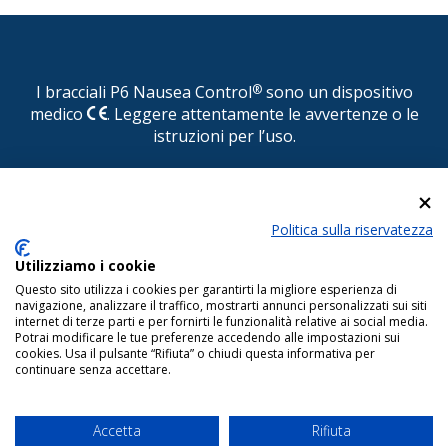
I bracciali P6 Nausea Control
®
sono un dispositivo
medico
. Leggere attentamente le avvertenze o le
istruzioni per l’uso.
© P6 Nausea Control
®
Politica sulla riservatezza
DISTRIBUITO IN ITALIA DA CONSULTEAM s.r.l. Via
Pasquale Paoli, 1 - 22100 COMO - Tel.
Utilizziamo i cookie
031.525522/525510 - Fax 031.525484 - E-mail:
Questo sito utilizza i cookies per garantirti la migliore esperienza di
info@consulteamsas.com
navigazione, analizzare il traffico, mostrarti annunci personalizzati sui siti
internet di terze parti e per fornirti le funzionalità relative ai social media.
Reg. Imp. di Como - Cod. Fisc. e P. IVA 01063510406 Capitale Sociale
Potrai modificare le tue preferenze accedendo alle impostazioni sui
€.50.000 i.v.
cookies. Usa il pulsante “Rifiuta” o chiudi questa informativa per
continuare senza accettare.
Copyright © 2022 www.p6nauseacontrol.com Tutti i diritti riservati.
Termini e condizioni di vendita
-
Note legali
-
Dichiarazione di
accessibilità
- Powered by
T Studio
Accetta
Rifiuta
Data aut.min.rich. per il sito web = 11/10/2024