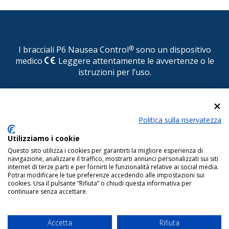
I bracciali P6 Nausea Control
®
sono un dispositivo
medico
. Leggere attentamente le avvertenze o le
istruzioni per l’uso.
© P6 Nausea Control
®
Politica sulla riservatezza
DISTRIBUITO IN ITALIA DA CONSULTEAM s.r.l. Via
Pasquale Paoli, 1 - 22100 COMO - Tel.
Utilizziamo i cookie
031.525522/525510 - Fax 031.525484 - E-mail:
Questo sito utilizza i cookies per garantirti la migliore esperienza di
info@consulteamsas.com
navigazione, analizzare il traffico, mostrarti annunci personalizzati sui siti
internet di terze parti e per fornirti le funzionalità relative ai social media.
Reg. Imp. di Como - Cod. Fisc. e P. IVA 01063510406 Capitale Sociale
Potrai modificare le tue preferenze accedendo alle impostazioni sui
€.50.000 i.v.
cookies. Usa il pulsante “Rifiuta” o chiudi questa informativa per
continuare senza accettare.
Copyright © 2022 www.p6nauseacontrol.com Tutti i diritti riservati.
Termini e condizioni di vendita
-
Note legali
-
Dichiarazione di
accessibilità
- Powered by
T Studio
Accetta
Rifiuta
Data aut.min.rich. per il sito web = 11/10/2024